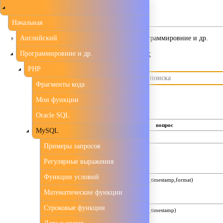
{#
Начальная
Английский
MySQL | PHP | Программировние и др.
Справочник
Программировние и др.
PHP
Фрагменты кода
Мои функции
Oracle SQL
вопрос
MySQL
TIME_TO_SEC(time)
Примеры запросов
SEC_TO_TIME(seconds)
Регулярные выражения
Функции условий
FROM_UNIXTIME(unix_timestamp,format)
Математические функции
Строковые функции
FROM_UNIXTIME(unix_timestamp)