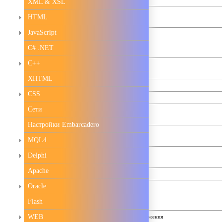
XML & XSL
YEAR(date)
HTML
JavaScript
WEEK(date [first])
C# .NET
С++
QUARTER(date)
XHTML
MONTHNAME(date)
CSS
DAYNAME(date)
Сети
MONTH(date)
Настройки Embarcadero
DAYOFYEAR(date)
MQL4
WEEKDAY(date)
Delphi
Apache
конвертация даты в дни
Oracle
LIKE
Flash
WEB
LIKE и регулярные выражения