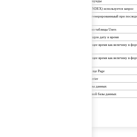
конвертация времени в секунды
Для удаления индексов (INDEX) используется запрос
функция возвращает id, сгенерированныый при последн
INSERT-запросе
Команда удаления строк из таблицы Users
функция возвращает текущую дату и время
функция возвращает текущее время как величину в форм
HHMMSS
функция возвращает текущее время как величину в форм
HH:MM:SS
Изменение даннах в табилце Page
Добавление в таблицу Carrier
Команда для удаления базы данных
Команда для создания новой базы данных