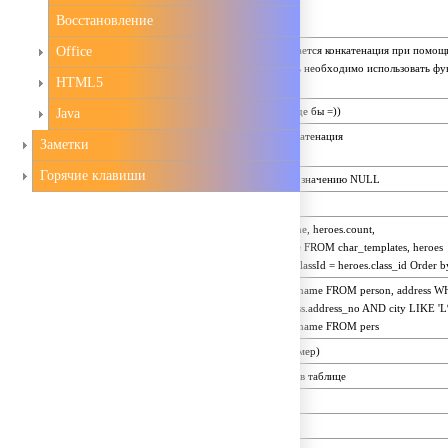
Восстановление
Office
В MySQL не поддерживается конкатенация при помощи
оператора + или | |. Здесь необходимо использовать фу
HTML5
CONCAT ()
конкатенация строк (вроде бы =))
Java
конверитирование и конкатенация
Заметки
Горячие клавиши
проверяет равно ли поле значению NULL
mysql_affected_rows
SELECT heroes.char_name, heroes.count, 
char_templates.ClassName FROM char_templates, heroes 
WHERE char_templates.ClassId = heroes.class_id Order b
SELECT DISTINCT last_name FROM person, address W
person.adress_no = address.address_no AND city LIKE 'L%
SELECT DISTINCT last_name FROM pers
сортировка по дате (пример)
Узнать количество строк в таблице
текущее время
текущая дата