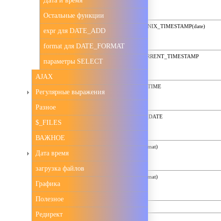
Дата и время
Остальные функции
UNIX_TIMESTAMP(), UNIX_TIMESTAMP(date)
expr для DATE_ADD
format для DATE_FORMAT
NOW(), SYSDATE(), CURRENT_TIMESTAMP
параметры SELECT
AJAX
CURTIME(), CURRENT_TIME
Регулярные выражения
Разное
CURDATE(), CURRENT_DATE
$_FILES
ВАЖНОЕ
TIME_FORMAT(time,format)
Дата время
загрузка файлов
DATE_FORMAT(date,format)
Графика
Полезное
FROM_DAYS(N)
Редирект
TO_DAYS(date)